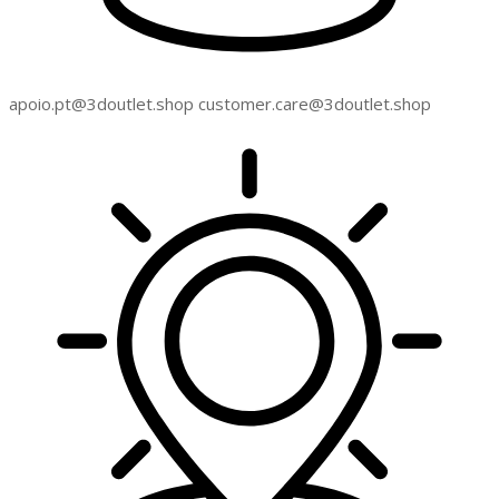
apoio.pt@3doutlet.shop customer.care@3doutlet.shop